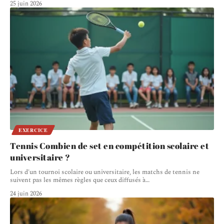
25 juin 2026
EXERCICE
Tennis Combien de set en compétition scolaire et
universitaire ?
Lors d'un tournoi scolaire ou universitaire, les matchs de tennis ne
suivent pas les mêmes règles que ceux diffusés à
…
24 juin 2026