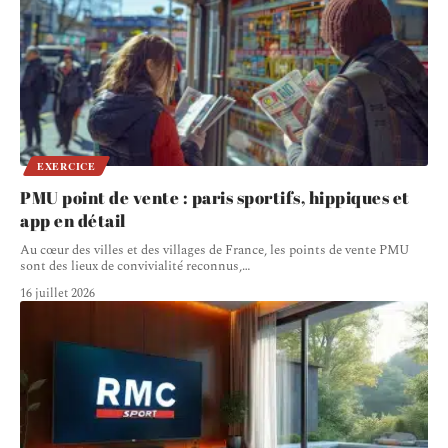
EXERCICE
PMU point de vente : paris sportifs, hippiques et
app en détail
Au cœur des villes et des villages de France, les points de vente PMU
sont des lieux de convivialité reconnus,
…
16 juillet 2026