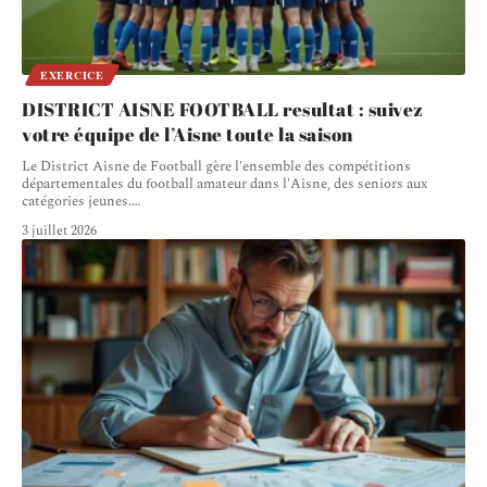
EXERCICE
DISTRICT AISNE FOOTBALL resultat : suivez
votre équipe de l’Aisne toute la saison
Le District Aisne de Football gère l'ensemble des compétitions
départementales du football amateur dans l'Aisne, des seniors aux
catégories jeunes.
…
3 juillet 2026