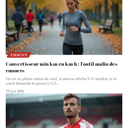
EXERCICE
Convertisseur min km en km h : l’outil malin des
runners
On est en pleine séance de seuil, la montre affiche 5:15 min/km, et le
coach demande de passer à 11,5
…
19 juin 2026