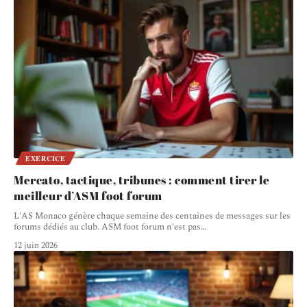
EXERCICE
Mercato, tactique, tribunes : comment tirer le
meilleur d’ASM foot forum
L'AS Monaco génère chaque semaine des centaines de messages sur les
forums dédiés au club. ASM foot forum n'est pas
…
12 juin 2026