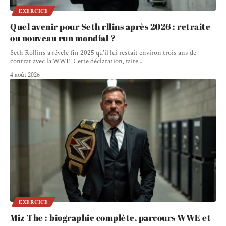
EXERCICE
Quel avenir pour Seth rllins après 2026 : retraite
ou nouveau run mondial ?
Seth Rollins a révélé fin 2025 qu'il lui restait environ trois ans de
contrat avec la WWE. Cette déclaration, faite
…
4 août 2026
EXERCICE
Miz The : biographie complète, parcours WWE et