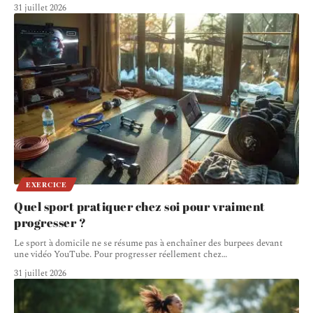
31 juillet 2026
EXERCICE
Quel sport pratiquer chez soi pour vraiment
progresser ?
Le sport à domicile ne se résume pas à enchaîner des burpees devant
une vidéo YouTube. Pour progresser réellement chez
…
31 juillet 2026