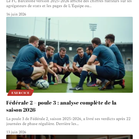
Le FC Barcelone version 2025-2026 affiche des chiffres flatteurs sur les
agrégateurs de stats et les pages de L'Équipe ou
…
16 juin 2026
EXERCICE
Fédérale 2 – poule 3 : analyse complète de la
saison 2026
La poule 3 de Fédérale 2, saison 2025-2026, a livré ses verdicts après 22
journées de phase régulière. Derrière les
…
13 juin 2026