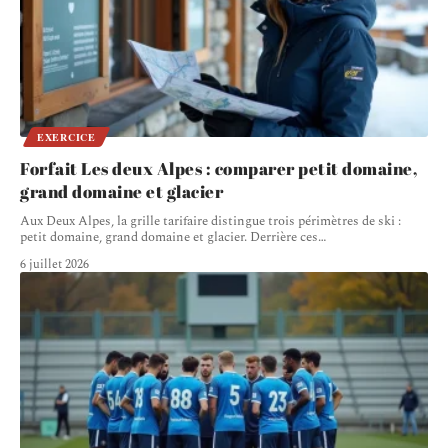
EXERCICE
Forfait Les deux Alpes : comparer petit domaine,
grand domaine et glacier
Aux Deux Alpes, la grille tarifaire distingue trois périmètres de ski :
petit domaine, grand domaine et glacier. Derrière ces
…
6 juillet 2026