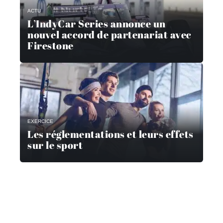
ACTU
L’IndyCar Series annonce un
nouvel accord de partenariat avec
Firestone
EXERCICE
Les réglementations et leurs effets
sur le sport