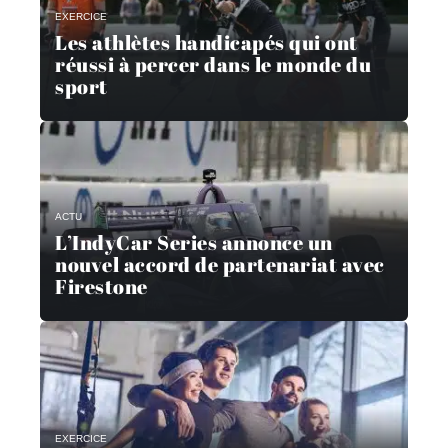
EXERCICE
Les athlètes handicapés qui ont
réussi à percer dans le monde du
sport
ACTU
L’IndyCar Series annonce un
nouvel accord de partenariat avec
Firestone
EXERCICE