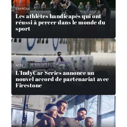
EXERCICE
Les athlètes handicapés qui ont
réussi à percer dans le monde du
sport
ACTU
L’IndyCar Series annonce un
nouvel accord de partenariat avec
Firestone