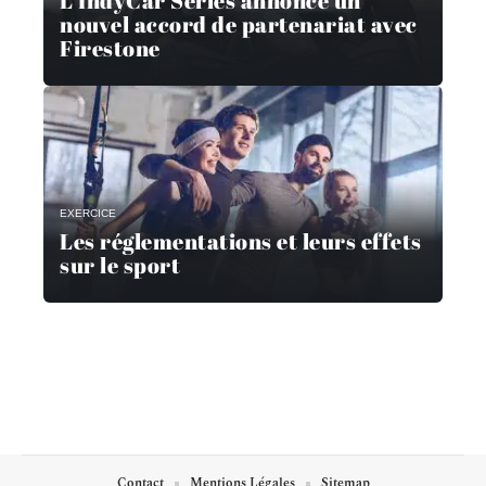
L’IndyCar Series annonce un
nouvel accord de partenariat avec
Firestone
EXERCICE
Les réglementations et leurs effets
sur le sport
Contact
Mentions Légales
Sitemap