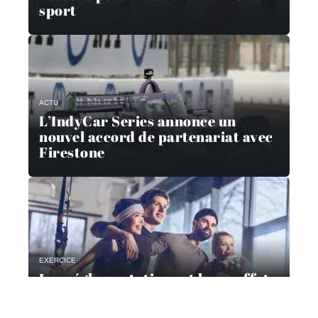
sport
ACTU
L’IndyCar Series annonce un
nouvel accord de partenariat avec
Firestone
EXERCICE
Les réglementations et leurs effets
sur le sport