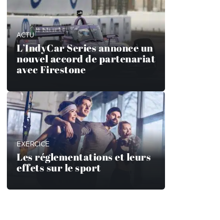
ACTU
L’IndyCar Series annonce un
nouvel accord de partenariat
avec Firestone
EXERCICE
Les réglementations et leurs
effets sur le sport