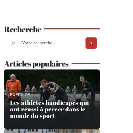
Recherche
Articles populaires
EXERCICE
Les athlètes handicapés qui
ont réussi à percer dans le
monde du sport