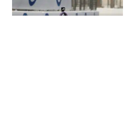
ACTU
L’IndyCar Series annonce un
nouvel accord de partenariat avec
Firestone
EXERCICE
Les réglementations et leurs effets
sur le sport