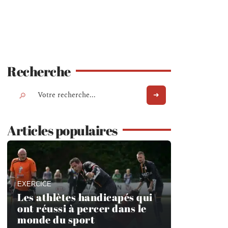
Recherche
Articles populaires
EXERCICE
Les athlètes handicapés qui
ont réussi à percer dans le
monde du sport