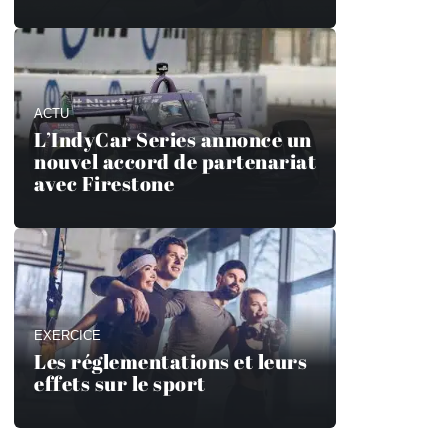
ACTU
L’IndyCar Series annonce un
nouvel accord de partenariat
avec Firestone
EXERCICE
Les réglementations et leurs
effets sur le sport