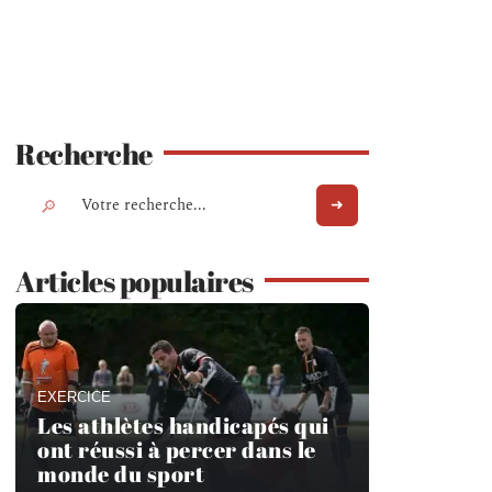
Recherche
Articles populaires
EXERCICE
Les athlètes handicapés qui
ont réussi à percer dans le
monde du sport