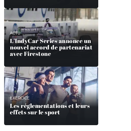
ACTU
L’IndyCar Series annonce un
nouvel accord de partenariat
avec Firestone
EXERCICE
Les réglementations et leurs
effets sur le sport