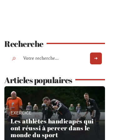
Recherche
Articles populaires
EXERCICE
Les athlètes handicapés qui
ont réussi à percer dans le
monde du sport