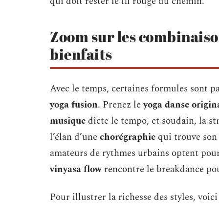
qui doit rester le fil rouge du chemin.
Zoom sur les combinaisons
bienfaits
Avec le temps, certaines formules sont pa
yoga fusion
. Prenez le
yoga danse origin
musique
dicte le tempo, et soudain, la st
l’élan d’une
chorégraphie
qui trouve son 
amateurs de rythmes urbains optent pou
vinyasa flow
rencontre le breakdance pour
Pour illustrer la richesse des styles, voic