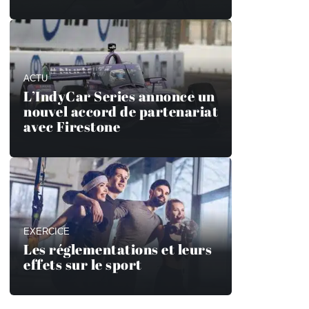
ACTU
L’IndyCar Series annonce un
nouvel accord de partenariat
avec Firestone
EXERCICE
Les réglementations et leurs
effets sur le sport