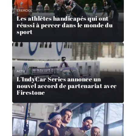
EXERCICE
Les athlètes handicapés qui ont
réussi à percer dans le monde du
sport
ACTU
L’IndyCar Series annonce un
nouvel accord de partenariat avec
Firestone