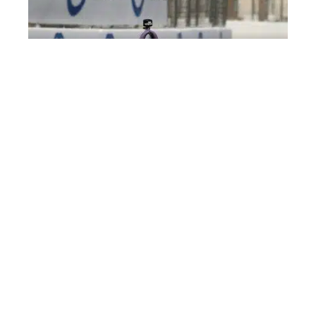
ACTU
L’IndyCar Series annonce un
nouvel accord de partenariat avec
Firestone
EXERCICE
Les réglementations et leurs effets
sur le sport