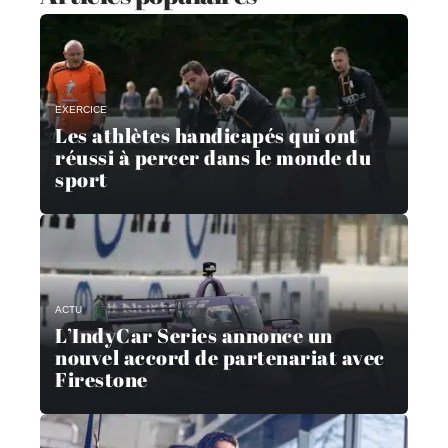
EXERCICE
Les athlètes handicapés qui ont
réussi à percer dans le monde du
sport
ACTU
L’IndyCar Series annonce un
nouvel accord de partenariat avec
Firestone