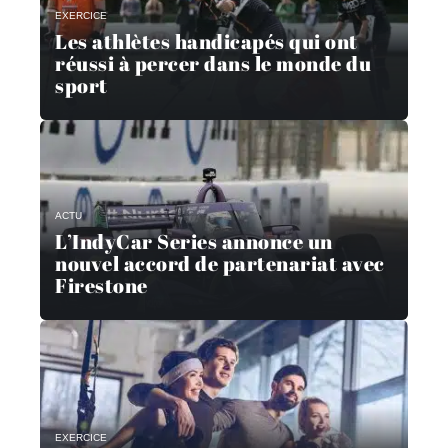
EXERCICE
Les athlètes handicapés qui ont
réussi à percer dans le monde du
sport
ACTU
L’IndyCar Series annonce un
nouvel accord de partenariat avec
Firestone
EXERCICE