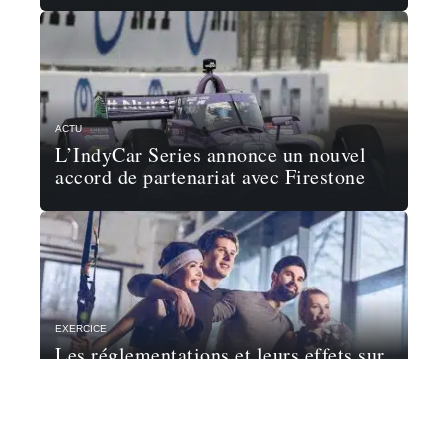
ACTU
L’IndyCar Series annonce un nouvel
accord de partenariat avec Firestone
EXERCICE
Les réglementations et leurs effets sur
le sport