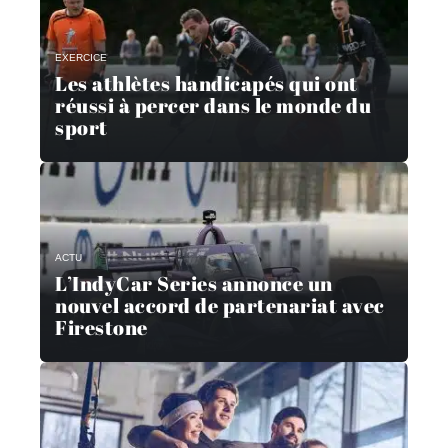
EXERCICE
Les athlètes handicapés qui ont
réussi à percer dans le monde du
sport
ACTU
L’IndyCar Series annonce un
nouvel accord de partenariat avec
Firestone