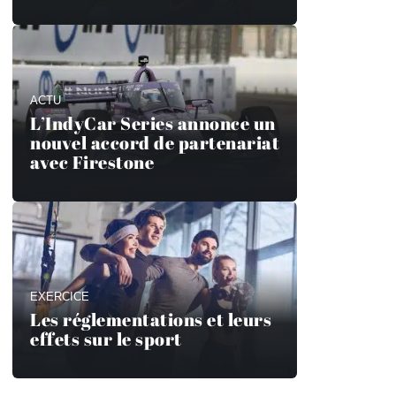
ACTU
L’IndyCar Series annonce un
nouvel accord de partenariat
avec Firestone
EXERCICE
Les réglementations et leurs
effets sur le sport