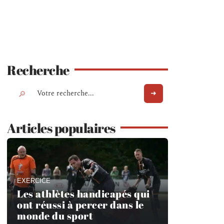
Recherche
Articles populaires
EXERCICE
Les athlètes handicapés qui
ont réussi à percer dans le
monde du sport