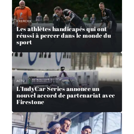
EXERCICE
Les athlètes handicapés qui ont
réussi à percer dans le monde du
sport
ACTU
L’IndyCar Series annonce un
nouvel accord de partenariat avec
Firestone