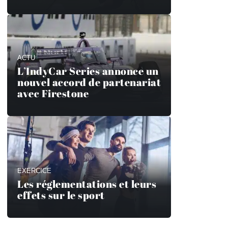
ACTU
L’IndyCar Series annonce un
nouvel accord de partenariat
avec Firestone
EXERCICE
Les réglementations et leurs
effets sur le sport