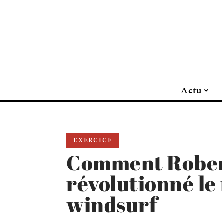
Actu
EXERCICE
Comment Robert
révolutionné l
windsurf