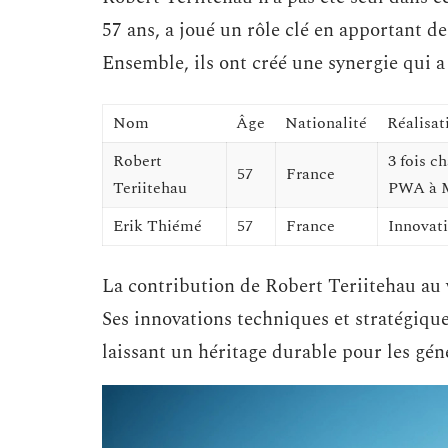
57 ans, a joué un rôle clé en apportant d
Ensemble, ils ont créé une synergie qui a
Nom
Âge
Nationalité
Réalisat
Robert
3 fois 
57
France
Teriitehau
PWA à M
Erik Thiémé
57
France
Innovati
La contribution de Robert Teriitehau au w
Ses innovations techniques et stratégique
laissant un héritage durable pour les gén