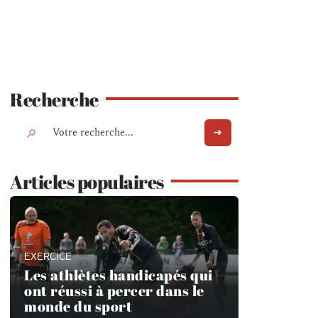
Recherche
Articles populaires
EXERCICE
Les athlètes handicapés qui
ont réussi à percer dans le
monde du sport