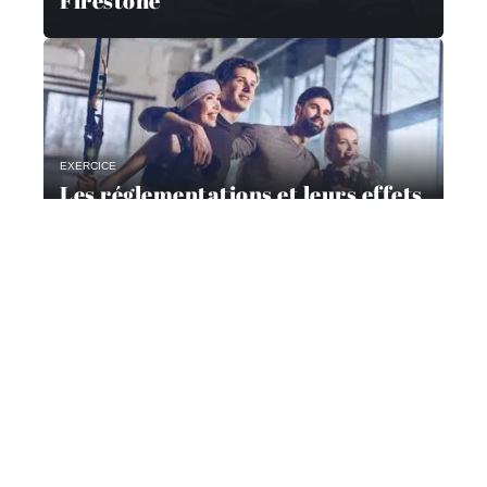
Firestone
EXERCICE
Les réglementations et leurs effets
sur le sport
Contact
Mentions Légales
Sitemap
© 2025 | carnetdesportive.com