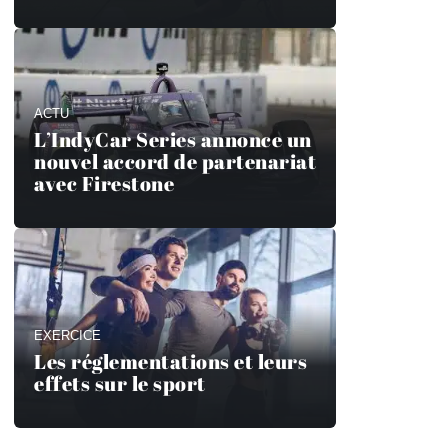
ACTU
L’IndyCar Series annonce un
nouvel accord de partenariat
avec Firestone
EXERCICE
Les réglementations et leurs
effets sur le sport