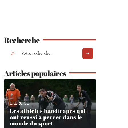
Recherche
Articles populaires
EXERCICE
Les athlètes handicapés qui
ont réussi à percer dans le
monde du sport